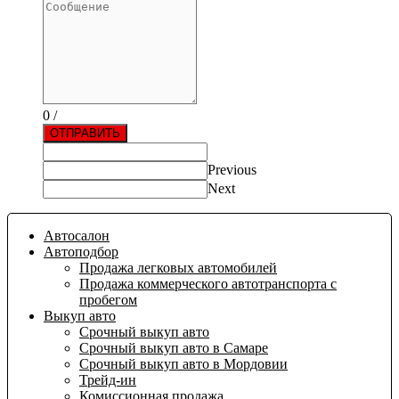
0
/
ОТПРАВИТЬ
Previous
Next
Автосалон
Автоподбор
Продажа легковых автомобилей
Продажа коммерческого автотранспорта с
пробегом
Выкуп авто
Срочный выкуп авто
Срочный выкуп авто в Самаре
Срочный выкуп авто в Мордовии
Трейд-ин
Комиссионная продажа